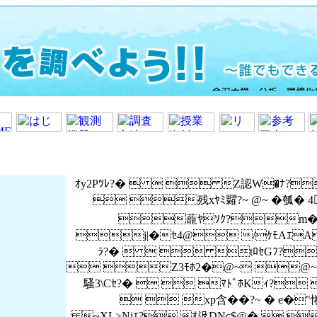
ｵy2Pﾂﾚ?�    Z認W�ﾅ?
 残xﾔﾐ糶?~ @~ �瓠� 
蘢ﾔｿｸ?m�
j|�ｾ4@ /ｹﾓAｴA
ﾗ?�    tﾛｾGﾌ?
 Z3ﾓﾎ2�@~ @~ @杦
騷3\Сｾ?�   ﾏﾄﾞﾎKｨ?
  xp含��?~ � 
~XL>Njｴ? ｵ﨤DNc$@�   